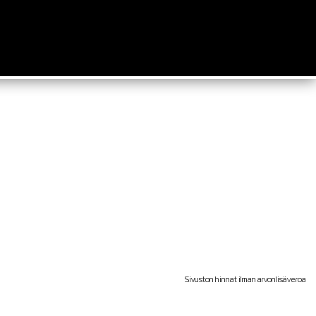
Sivuston hinnat ilman arvonlisäveroa