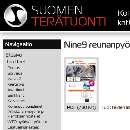
SUOMEN
Kon
TERÄTUONTI
kat
Nine9 reunanpyöri
Navigaatio
Etusivu
Tuotteet
Poraus
Sorvaus
Jyrsintä
Kierteitys
Avartimet
Senkkarit
Kalvaimet
Koneruuvipuristimet
PDF (7,80 Mt)
Tuotteiden li
ROMAI kulmapäät ja
kierroksennostajat
WTO pyörivät työkalut
Lastuamisnesteet