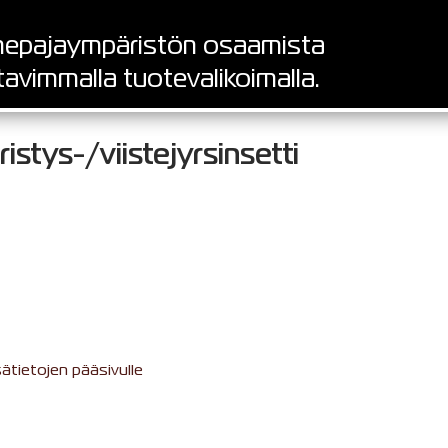
epajaympäristön osaamista
tavimmalla tuotevalikoimalla.
stys-/viistejyrsinsetti
sätietojen pääsivulle