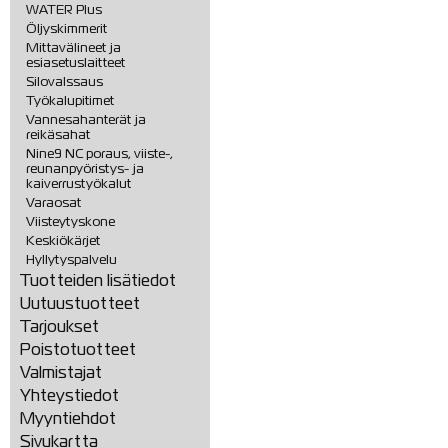
WATER Plus
Öljyskimmerit
Mittavälineet ja
esiasetuslaitteet
Silovalssaus
Työkalupitimet
Vannesahanterät ja
reikäsahat
Nine9 NC poraus, viiste-,
reunanpyöristys- ja
kaiverrustyökalut
Varaosat
Viisteytyskone
Keskiökärjet
Hyllytyspalvelu
Tuotteiden lisätiedot
Uutuustuotteet
Tarjoukset
Poistotuotteet
Valmistajat
Yhteystiedot
Myyntiehdot
Sivukartta