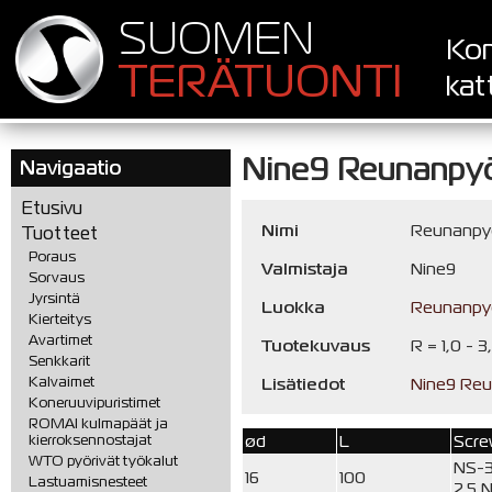
SUOMEN
Kon
TERÄTUONTI
kat
Nine9 Reunanpyö
Navigaatio
Etusivu
Nimi
Reunanpyö
Tuotteet
Poraus
Valmistaja
Nine9
Sorvaus
Jyrsintä
Luokka
Reunanpyö
Kierteitys
Avartimet
Tuotekuvaus
R = 1,0 - 3
Senkkarit
Kalvaimet
Lisätiedot
Nine9 Reu
Koneruuvipuristimet
ROMAI kulmapäät ja
ød
L
Scr
kierroksennostajat
WTO pyörivät työkalut
NS-
16
100
Lastuamisnesteet
2.5 