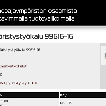
epajaympäristön osaamista
tavimmalla tuotevalikoimalla.
ristystyökalu 99616-16
ristystyökalu 99616-16
ristystyökalut
,0
nanpyöristystyökalut
ew
Key
35080
NK-T15
Nm