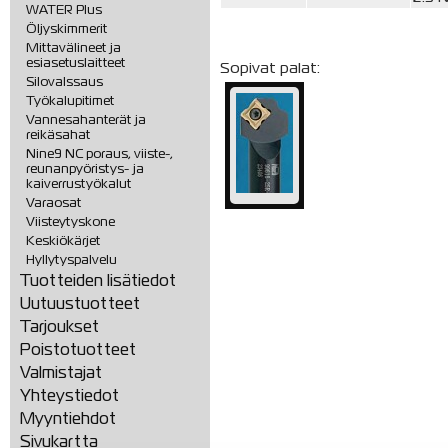
WATER Plus
Öljyskimmerit
Mittavälineet ja
esiasetuslaitteet
Sopivat palat:
Silovalssaus
Työkalupitimet
Vannesahanterät ja
reikäsahat
Nine9 NC poraus, viiste-,
reunanpyöristys- ja
kaiverrustyökalut
Varaosat
Viisteytyskone
Keskiökärjet
Hyllytyspalvelu
Tuotteiden lisätiedot
Uutuustuotteet
Tarjoukset
Poistotuotteet
Valmistajat
Yhteystiedot
Myyntiehdot
Sivukartta