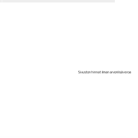
Sivuston hinnat ilman arvonlisäveroa