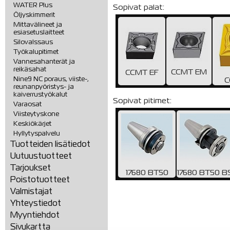
WATER Plus
Sopivat palat:
Öljyskimmerit
Mittavälineet ja
esiasetuslaitteet
Silovalssaus
Työkalupitimet
Vannesahanterät ja
reikäsahat
CCMT EM
CCMT EF
Nine9 NC poraus, viiste-,
C
reunanpyöristys- ja
kaiverrustyökalut
Sopivat pitimet:
Varaosat
Viisteytyskone
Keskiökärjet
Hyllytyspalvelu
Tuotteiden lisätiedot
Uutuustuotteet
Tarjoukset
17680 BT50
17680 BT50 B
Poistotuotteet
Valmistajat
Yhteystiedot
Myyntiehdot
Sivukartta