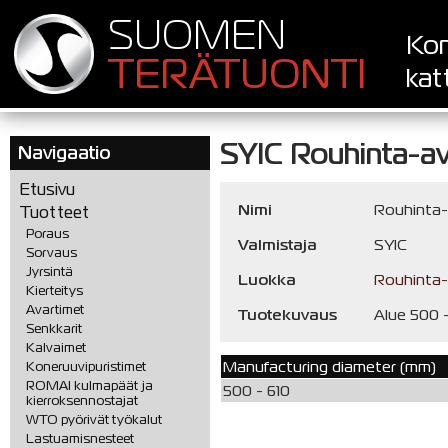
SUOMEN
Kon
TERÄTUONTI
kat
SYIC Rouhinta-av
Navigaatio
Etusivu
Nimi
Rouhinta-
Tuotteet
Poraus
Valmistaja
SYIC
Sorvaus
Jyrsintä
Luokka
Rouhinta-
Kierteitys
Avartimet
Tuotekuvaus
Alue 500 -
Senkkarit
Kalvaimet
Manufacturing diameter (mm)
Koneruuvipuristimet
ROMAI kulmapäät ja
500 - 610
kierroksennostajat
WTO pyörivät työkalut
Lastuamisnesteet