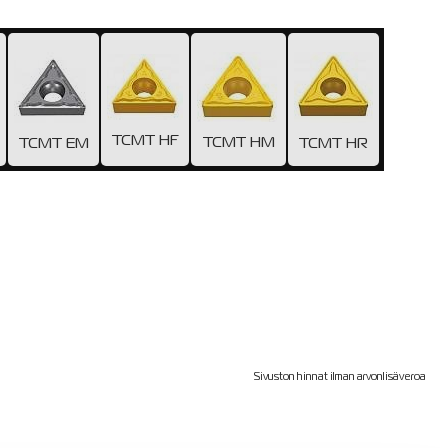
TCMT HF
TCMT HM
TCMT EM
TCMT HR
Sivuston hinnat ilman arvonlisäveroa