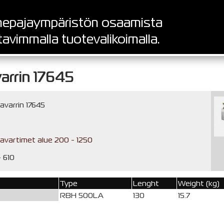
epajaympäristön osaamista
tavimmalla tuotevalikoimalla.
arrin 17645
avarrin 17645
avartimet alue 200 - 1250
 610
Type
Lenght
Weight (kg)
RBH 500LA
130
15.7