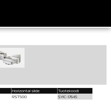
Horizontal slide
Tuotekoodi
RST500
SYIC-17645