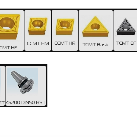
CCMT HR
TCMT EF
CCMT HM
TCMT Basic
CMT HF
45200 DIN50 BST
ST