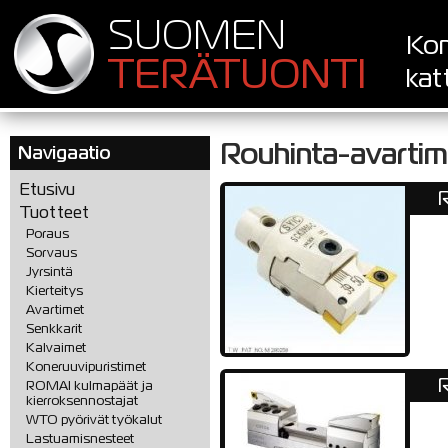
SUOMEN
Kon
TERÄTUONTI
kat
Rouhinta-avartim
Navigaatio
Etusivu
R
Tuotteet
Poraus
Sorvaus
Jyrsintä
Kierteitys
Avartimet
Senkkarit
Kalvaimet
Koneruuvipuristimet
R
ROMAI kulmapäät ja
kierroksennostajat
WTO pyörivät työkalut
Lastuamisnesteet