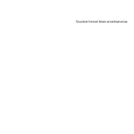
Sivuston hinnat ilman arvonlisäveroa