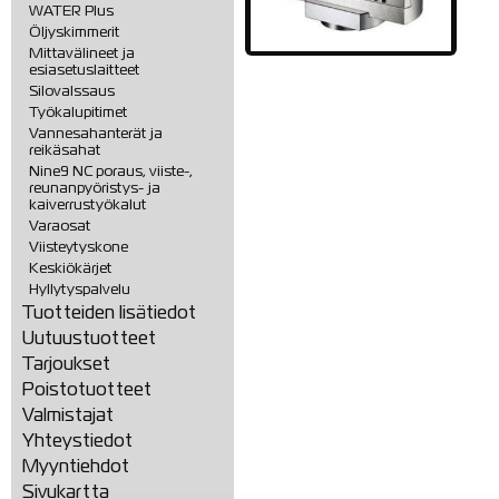
WATER Plus
Öljyskimmerit
Mittavälineet ja
esiasetuslaitteet
Silovalssaus
Työkalupitimet
Vannesahanterät ja
reikäsahat
Nine9 NC poraus, viiste-,
reunanpyöristys- ja
kaiverrustyökalut
Varaosat
Viisteytyskone
Keskiökärjet
Hyllytyspalvelu
Tuotteiden lisätiedot
Uutuustuotteet
Tarjoukset
Poistotuotteet
Valmistajat
Yhteystiedot
Myyntiehdot
Sivukartta