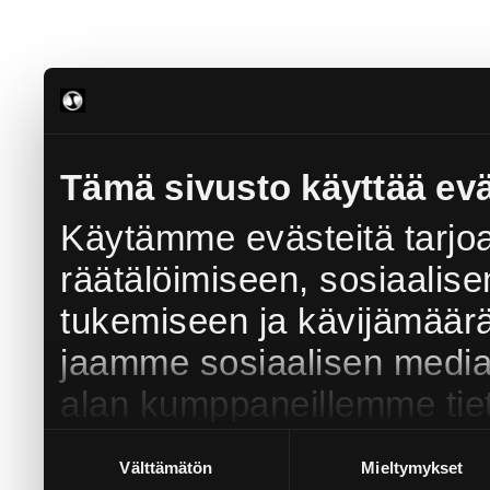
Tämä sivusto käyttää evä
Käytämme evästeitä tarjo
räätälöimiseen, sosiaalis
tukemiseen ja kävijämäär
jaamme sosiaalisen median
alan kumppaneillemme tieto
sivustoamme. Kumppanimme
Suostumuksen
Välttämätön
Mieltymykset
valinta
muihin tietoihin, joita olet 