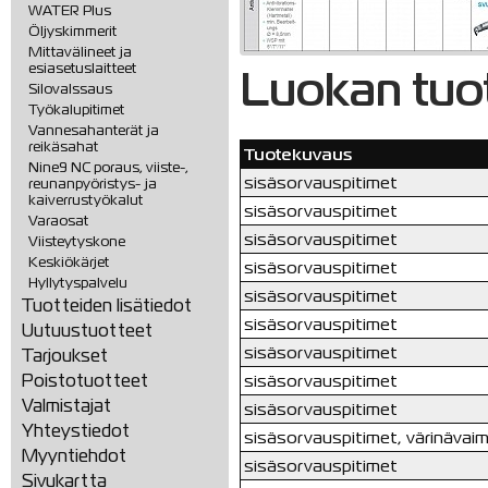
WATER Plus
Öljyskimmerit
Mittavälineet ja
esiasetuslaitteet
Luokan tuo
Silovalssaus
Työkalupitimet
Vannesahanterät ja
reikäsahat
Tuotekuvaus
Nine9 NC poraus, viiste-,
sisäsorvauspitimet
reunanpyöristys- ja
kaiverrustyökalut
sisäsorvauspitimet
Varaosat
sisäsorvauspitimet
Viisteytyskone
Keskiökärjet
sisäsorvauspitimet
Hyllytyspalvelu
sisäsorvauspitimet
Tuotteiden lisätiedot
sisäsorvauspitimet
Uutuustuotteet
sisäsorvauspitimet
Tarjoukset
sisäsorvauspitimet
Poistotuotteet
Valmistajat
sisäsorvauspitimet
Yhteystiedot
sisäsorvauspitimet, värinävai
Myyntiehdot
sisäsorvauspitimet
Sivukartta